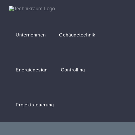
Zum
Inhalt
springen
Unternehmen
Gebäudetechnik
Energiedesign
Controlling
Projektsteuerung