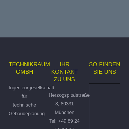
TECHNIKRAUM
IHR
SO FINDEN
GMBH
KONTAKT
SIE UNS
ZU UNS
Ingenieurgesellschaft
Herzogspitalstraße
für
8, 80331
technische
München
Gebäudeplanung
Tel: +49 89 24